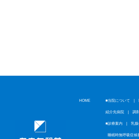
HOME
■当院について |
紹介先病院
|
調
■診療案内 |
乳腺
■
睡眠時無呼吸症候