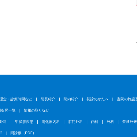
理念・診療時間など
|
院長紹介
|
院内紹介
|
初診のかたへ
|
当院の施設
剤薬局一覧
|
情報の取り扱い
外科
|
甲状腺疾患
|
消化器内科
|
肛門外科
|
内科
|
外科
|
禁煙外
群
|
問診票（PDF）