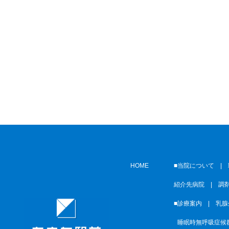
HOME
■当院について |
紹介先病院
|
調
■診療案内 |
乳腺
■
睡眠時無呼吸症候