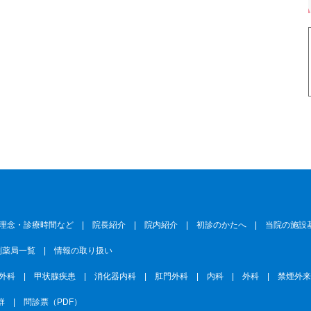
理念・診療時間など
|
院長紹介
|
院内紹介
|
初診のかたへ
|
当院の施設
剤薬局一覧
|
情報の取り扱い
外科
|
甲状腺疾患
|
消化器内科
|
肛門外科
|
内科
|
外科
|
禁煙外
群
|
問診票（PDF）