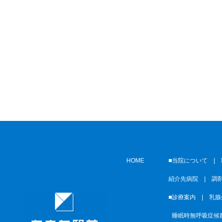
HOME
■当院について |
紹介先病院
|
調
■診療案内 |
乳腺
■
睡眠時無呼吸症候