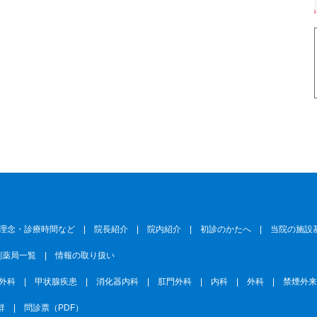
理念・診療時間など
|
院長紹介
|
院内紹介
|
初診のかたへ
|
当院の施設
剤薬局一覧
|
情報の取り扱い
外科
|
甲状腺疾患
|
消化器内科
|
肛門外科
|
内科
|
外科
|
禁煙外
群
|
問診票（PDF）