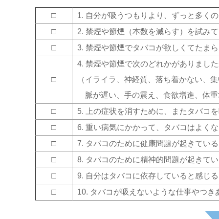
□
1. 自分が吸うつもりより、ずっと多く
□
2. 禁煙や節煙（本数を減らす）を試み
□
3. 禁煙や節煙でタバコが欲しくてたま
4. 禁煙や節煙で次のどれかがありまし
□
（イライラ、神経質、落ち着かない、集
脈が遅い、手の震え、食欲増進、体重
□
5. 上の症状を消すために、またタバコ
□
6. 重い病気にかかって、タバコはよく
□
7. タバコのために健康問題が起きてい
□
8. タバコのために精神的問題が起きて
□
9. 自分はタバコに依存していると感じ
□
10. タバコが吸えないような仕事やつ