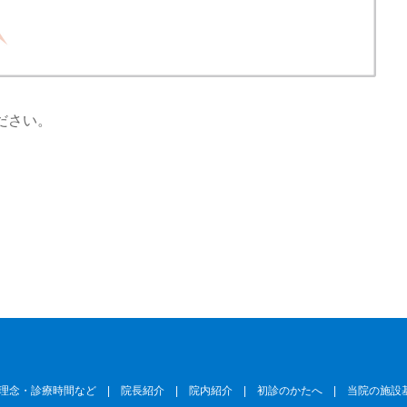
ださい。
理念・診療時間など
|
院長紹介
|
院内紹介
|
初診のかたへ
|
当院の施設