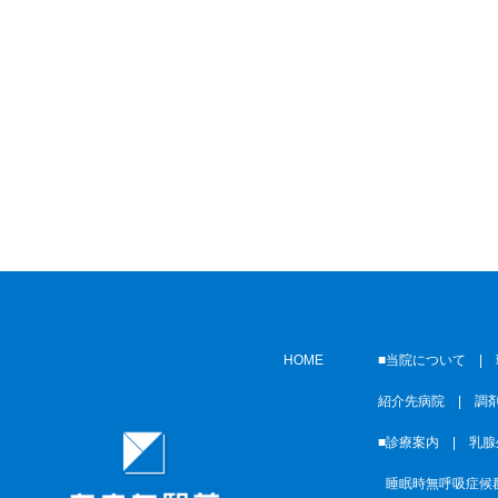
HOME
■当院について |
紹介先病院
|
調
■診療案内 |
乳腺
■
睡眠時無呼吸症候