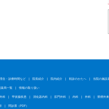
理念・診療時間など
|
院長紹介
|
院内紹介
|
初診のかたへ
|
当院の施設
剤薬局一覧
|
情報の取り扱い
外科
|
甲状腺疾患
|
消化器内科
|
肛門外科
|
内科
|
外科
|
禁煙外
群
|
問診票（PDF）